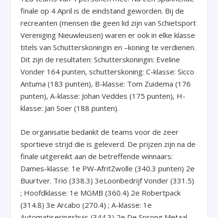
finale op 4 April is de eindstand geworden. Bij de
recreanten (mensen die geen lid zijn van Schietsport
Vereniging Nieuwleusen) waren er ook in elke klasse
titels van Schutterskoningin en –koning te verdienen.
Dit zijn de resultaten: Schutterskoningin: Eveline
Vonder 164 punten, schutterskoning: C-klasse: Sicco
Antuma (183 punten), B-klasse: Tom Zuidema (176
punten), A-klasse: Johan Veddes (175 punten), H-
klasse: Jan Soer (188 punten).
De organisatie bedankt de teams voor de zeer
sportieve strijd die is geleverd. De prijzen zijn na de
finale uitgereikt aan de betreffende winnaars:
Dames-klasse: 1
e
PW-AfritZwolle (340.3 punten) 2
e
Buurtver. Trio (338.3) 3
e
Loonbedrijf Vonder (331.5)
; Hoofdklasse: 1
e
MGMB (360.4) 2
e
Robertpack
(314.8) 3
e
Arcabo (270.4) ; A-klasse: 1
e
Automatiseringshuis (344.3) 2
e
De Sprong Metaal