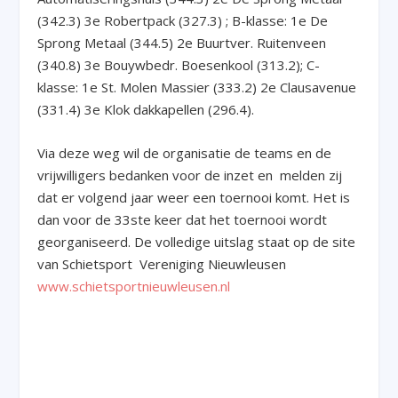
(342.3) 3
e
Robertpack (327.3) ; B-klasse: 1
e
De
Sprong Metaal (344.5) 2
e
Buurtver. Ruitenveen
(340.8) 3
e
Bouywbedr. Boesenkool (313.2); C-
klasse: 1
e
St. Molen Massier (333.2) 2
e
Clausavenue
(331.4) 3
e
Klok dakkapellen (296.4).
Via deze weg wil de organisatie de teams en de
vrijwilligers bedanken voor de inzet en melden zij
dat er volgend jaar weer een toernooi komt. Het is
dan voor de 33
ste
keer dat het toernooi wordt
georganiseerd. De volledige uitslag staat op de site
van Schietsport Vereniging Nieuwleusen
www.schietsportnieuwleusen.nl