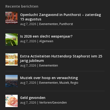
Recente berichten
Openlucht Zangavond in Punthorst – zaterdag
15 augustus
aug 7, 2026
|
Evenementen
,
Punthorst
Is 2026 een slecht wespenjaar?
aug 7, 2026
|
Algemeen
Extra Activiteiten Huttendorp Staphorst ivm 25
jarig jubileum
aug 7, 2026
|
Evenementen
Muziek over hoop en verwachting
aug 7, 2026
|
Evenementen
,
Muziek
,
Regio
Geld gevonden
aug 7, 2026
|
Verloren/Gevonden