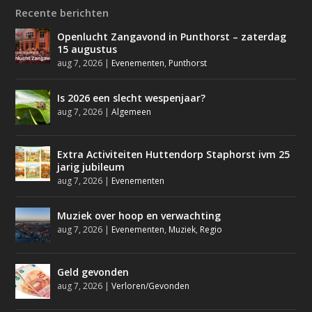
Recente berichten
Openlucht Zangavond in Punthorst – zaterdag
15 augustus
aug 7, 2026
|
Evenementen
,
Punthorst
Is 2026 een slecht wespenjaar?
aug 7, 2026
|
Algemeen
Extra Activiteiten Huttendorp Staphorst ivm 25
jarig jubileum
aug 7, 2026
|
Evenementen
Muziek over hoop en verwachting
aug 7, 2026
|
Evenementen
,
Muziek
,
Regio
Geld gevonden
aug 7, 2026
|
Verloren/Gevonden