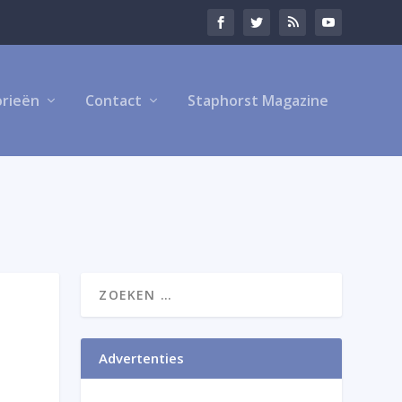
rieën
Contact
Staphorst Magazine
Advertenties