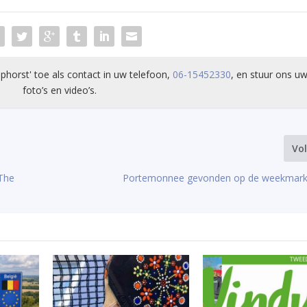
phorst' toe als contact in uw telefoon,
06-15452330
, en stuur ons uw
foto’s en video’s.
Vo
 The
Portemonnee gevonden op de weekmarkt