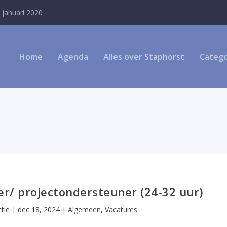
 januari 2020
Home
Agenda
Alles over Staphorst
Catego
er/ projectondersteuner (24-32 uur)
tie
|
dec 18, 2024
|
Algemeen
,
Vacatures