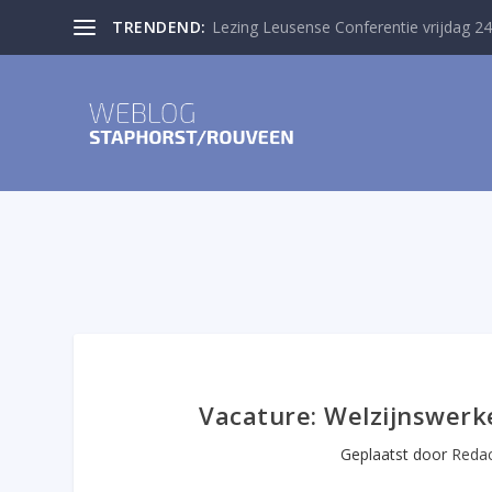
TRENDEND:
Lezing Leusense Conferentie vrijdag 24
Vacature: Welzijnswerk
Geplaatst door
Redac