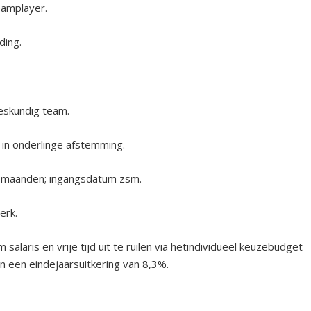
eamplayer.
ding.
deskundig team.
 in onderlinge afstemming.
 6 maanden; ingangsdatum zsm.
erk.
laris en vrije tijd uit te ruilen via hetindividueel keuzebudget
n een eindejaarsuitkering van 8,3%.