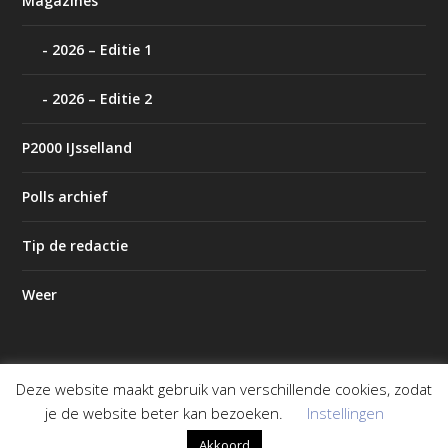
Magazines
2026 – Editie 1
2026 – Editie 2
P2000 IJsselland
Polls archief
Tip de redactie
Weer
Deze website maakt gebruik van verschillende cookies, zodat
Ontworpen door
| Mogelijk gemaakt door
Elegant Themes
je de website beter kan bezoeken.
Instellingen
WordPress
Akkoord