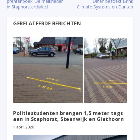
prentenboek ‘De melkrieder’
Diner’ bezoekt Brink
in Staphorsterdialect
Climate Systems en Duntep
GERELATEERDE BERICHTEN
Politiestudenten brengen 1,5 meter tags
aan in Staphorst, Steenwijk en Giethoorn
1 april 2020