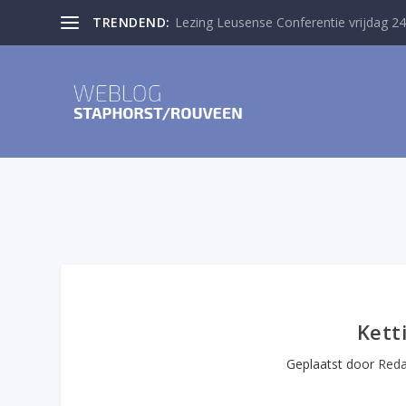
TRENDEND:
Lezing Leusense Conferentie vrijdag 24
Kett
Geplaatst door
Reda