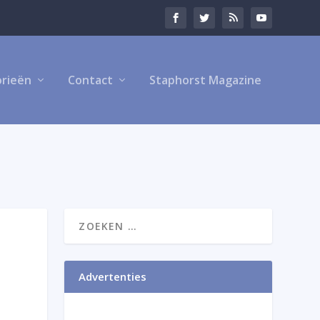
rieën
Contact
Staphorst Magazine
Advertenties