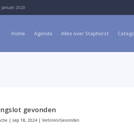
 januari 2020
Home
Agenda
Alles over Staphorst
Catego
ingslot gevonden
ctie
|
sep 18, 2024
|
Verloren/Gevonden