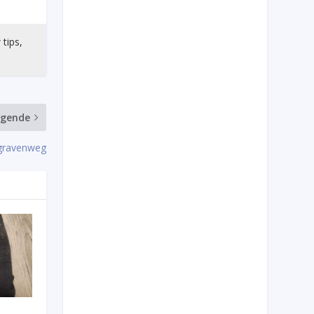
 tips,
lgende
pgravenweg