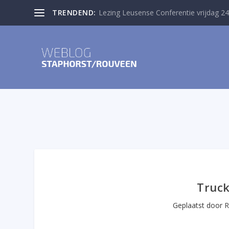
TRENDEND:
Lezing Leusense Conferentie vrijdag 24
Truck
Geplaatst door
R