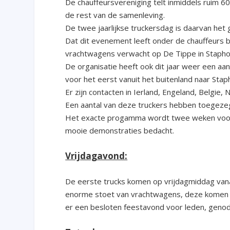
De chauffeursvereniging telt inmiddels ruim 
de rest van de samenleving.
De twee jaarlijkse truckersdag is daarvan he
Dat dit evenement leeft onder de chauffeurs bl
vrachtwagens verwacht op De Tippe in Stapho
De organisatie heeft ook dit jaar weer een aa
voor het eerst vanuit het buitenland naar Stap
Er zijn contacten in Ierland, Engeland, Belgi
Een aantal van deze truckers hebben toegeze
Het exacte progamma wordt twee weken voora
mooie demonstraties bedacht.
Vrijdagavond:
De eerste trucks komen op vrijdagmiddag vana
enorme stoet van vrachtwagens, deze komen op
er een besloten feestavond voor leden, geno