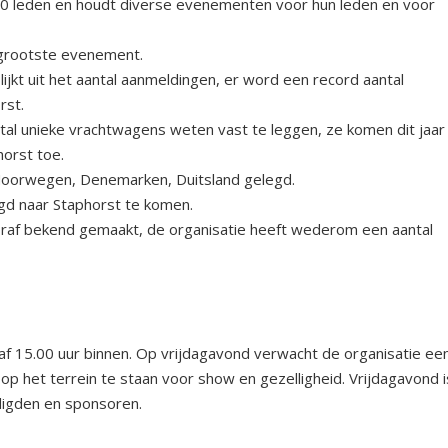
600 leden en houdt diverse evenementen voor hun leden en voor
t grootste evenement.
ijkt uit het aantal aanmeldingen, er word een record aantal
rst.
ntal unieke vrachtwagens weten vast te leggen, ze komen dit jaar
horst toe.
e, Noorwegen, Denemarken, Duitsland gelegd.
gd naar Staphorst te komen.
f bekend gemaakt, de organisatie heeft wederom een aantal
f 15.00 uur binnen. Op vrijdagavond verwacht de organisatie ee
 het terrein te staan voor show en gezelligheid. Vrijdagavond i
digden en sponsoren.