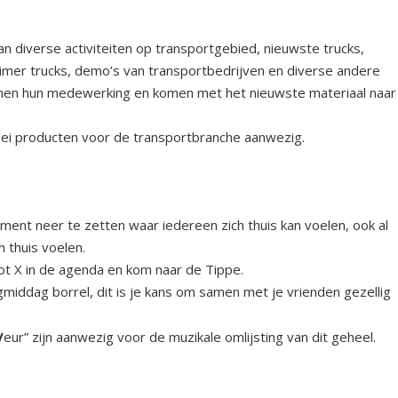
n diverse activiteiten op transportgebied, nieuwste trucks,
timer trucks, demo’s van transportbedrijven en diverse andere
rlenen hun medewerking en komen met het nieuwste materiaal naar
rlei producten voor de transportbranche aanwezig.
ment neer te zetten waar iedereen zich thuis kan voelen, ook al
h thuis voelen.
t X in de agenda en kom naar de Tippe.
gmiddag borrel, dit is je kans om samen met je vrienden gezellig
V
eur” zijn aanwezig voor de muzikale omlijsting van dit geheel.