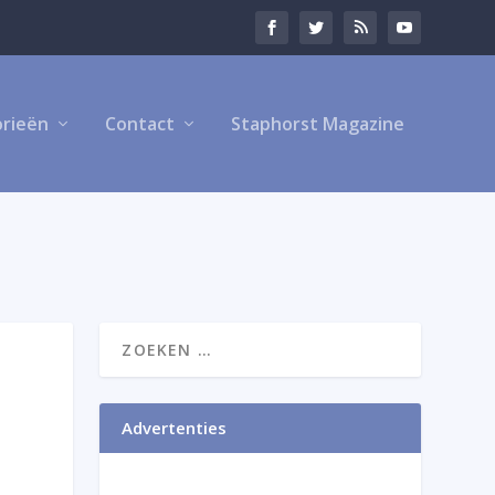
rieën
Contact
Staphorst Magazine
Advertenties