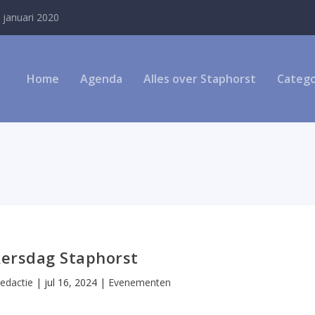
 januari 2020
Home
Agenda
Alles over Staphorst
Catego
ersdag Staphorst
edactie
|
jul 16, 2024
|
Evenementen