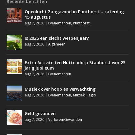
Recente berichten
Openlucht Zangavond in Punthorst – zaterdag
15 augustus
aug 7, 2026
|
Evenementen
,
Punthorst
Is 2026 een slecht wespenjaar?
aug 7, 2026
|
Algemeen
Extra Activiteiten Huttendorp Staphorst ivm 25
jarig jubileum
aug 7, 2026
|
Evenementen
Muziek over hoop en verwachting
aug 7, 2026
|
Evenementen
,
Muziek
,
Regio
Geld gevonden
aug 7, 2026
|
Verloren/Gevonden