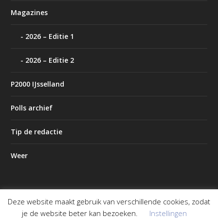
Magazines
2026 – Editie 1
2026 – Editie 2
P2000 IJsselland
Polls archief
Tip de redactie
Weer
Deze website maakt gebruik van verschillende cookies, zodat
Ontworpen door
| Mogelijk gemaakt door
Elegant Themes
je de website beter kan bezoeken.
Instellingen