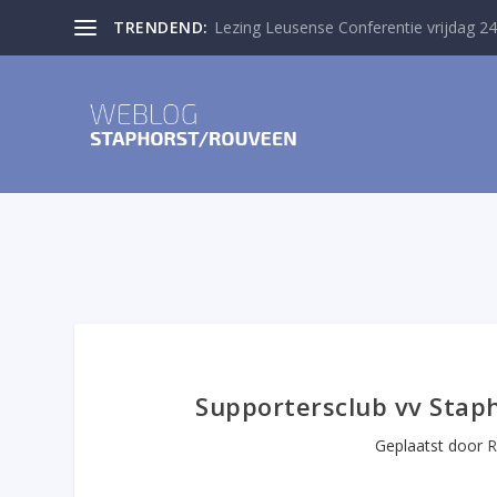
TRENDEND:
Lezing Leusense Conferentie vrijdag 24
Supportersclub vv Staph
Geplaatst door
R