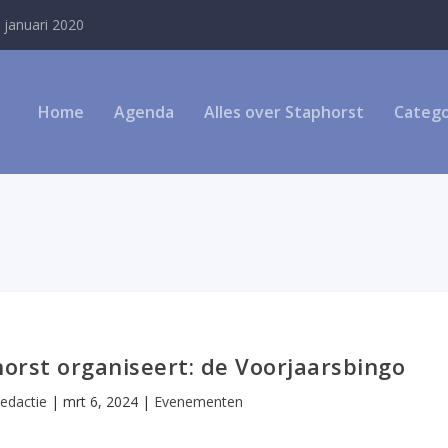
 januari 2020
Home
Agenda
Alles over Staphorst
Catego
orst organiseert: de Voorjaarsbingo
edactie
|
mrt 6, 2024
|
Evenementen