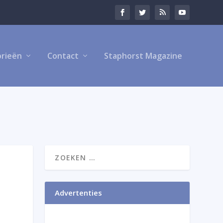
rieën
Contact
Staphorst Magazine
Advertenties