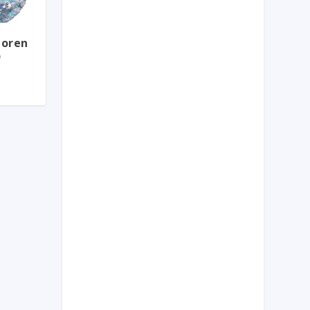
loren
)