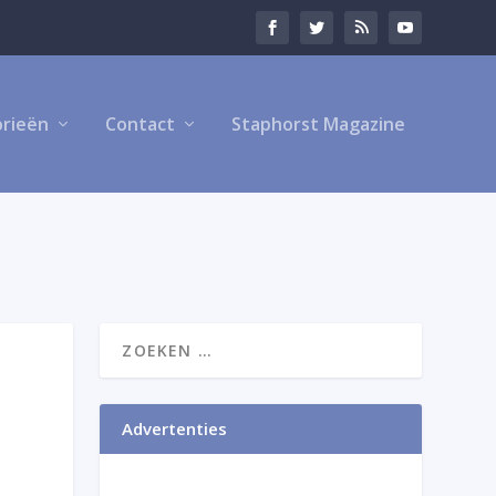
rieën
Contact
Staphorst Magazine
Advertenties