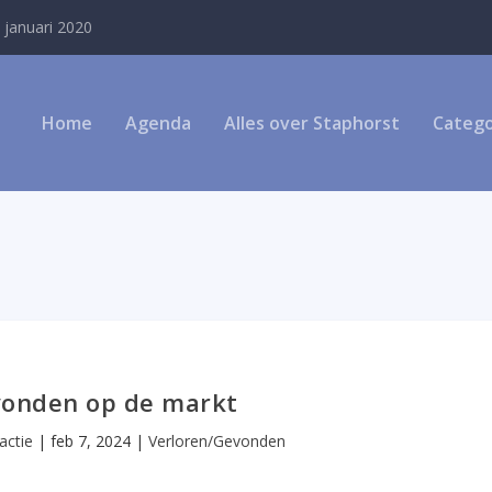
 januari 2020
Home
Agenda
Alles over Staphorst
Catego
evonden op de markt
actie
|
feb 7, 2024
|
Verloren/Gevonden