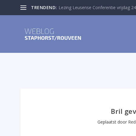
TRENDEND:
Lezing Leusense Conferentie vrijdag 24
Bril g
Geplaatst door
Red