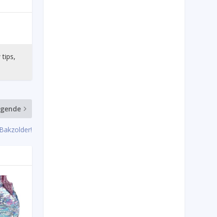
 tips,
lgende
Bakzolder!