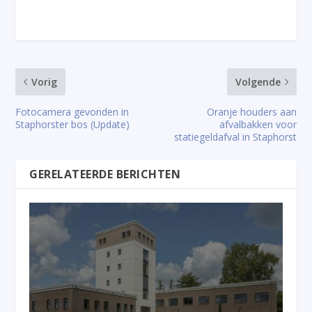
Vorig
Volgende
Fotocamera gevonden in
Oranje houders aan
Staphorster bos (Update)
afvalbakken voor
statiegeldafval in Staphorst
GERELATEERDE BERICHTEN