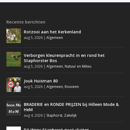
Recente berichten
Rotzooi aan het Kerkenland
aug 5, 2026
|
Algemeen
Verborgen kleurenpracht in en rond het
Staphorster Bos
aug 5, 2026
|
Algemeen
,
Natuur en Milieu
Jouk Huisman 80
aug 5, 2026
|
Algemeen
,
Rouveen
BRADERIE en RONDE PRIJZEN bij Hilleen Mode &
HeM
aug 4, 2026
|
Staphorst
,
Zakelijk
DA Wens Staphorst gaat sluiten