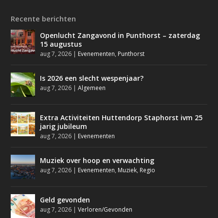
Recente berichten
Openlucht Zangavond in Punthorst – zaterdag
15 augustus
aug 7, 2026
|
Evenementen
,
Punthorst
Is 2026 een slecht wespenjaar?
aug 7, 2026
|
Algemeen
Extra Activiteiten Huttendorp Staphorst ivm 25
jarig jubileum
aug 7, 2026
|
Evenementen
Muziek over hoop en verwachting
aug 7, 2026
|
Evenementen
,
Muziek
,
Regio
Geld gevonden
aug 7, 2026
|
Verloren/Gevonden