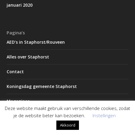
januari 2020
Pagina’s
AED’s in Staphorst/Rouveen
Alles over Staphorst
Contact
Koningsdag gemeente Staphorst
Magazines
Deze website maakt gebruik van verschillende cookies, zodat
je de website beter kan bezoeken.
Instellingen
2026 – Editie 1
Akkoord
2026 – Editie 2