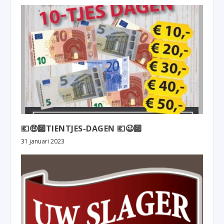
💶🤑🔟TIENTJES-DAGEN 💶😉🔟
31 januari 2023