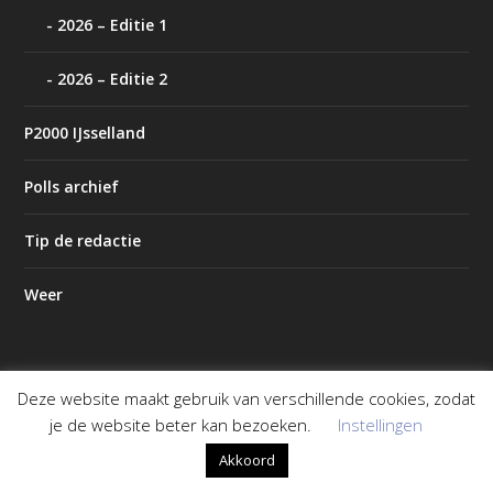
2026 – Editie 1
2026 – Editie 2
P2000 IJsselland
Polls archief
Tip de redactie
Weer
Deze website maakt gebruik van verschillende cookies, zodat
Ontworpen door
| Mogelijk gemaakt door
Elegant Themes
je de website beter kan bezoeken.
Instellingen
WordPress
Akkoord