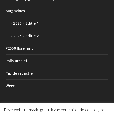
Magazines
2026 – Editie 1
2026 – Editie 2
P2000 IJsselland
Polls archief
Tip de redactie
Weer
Deze website maakt gebruik van verschillende cookies, zodat
Ontworpen door
| Mogelijk gemaakt door