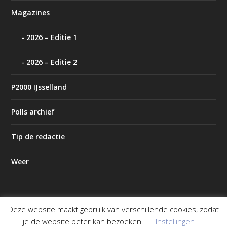
Magazines
2026 – Editie 1
2026 – Editie 2
P2000 IJsselland
Polls archief
Tip de redactie
Weer
Deze website maakt gebruik van verschillende cookies, zodat
Ontworpen door
| Mogelijk gemaakt door
Elegant Themes
je de website beter kan bezoeken.
Instellingen