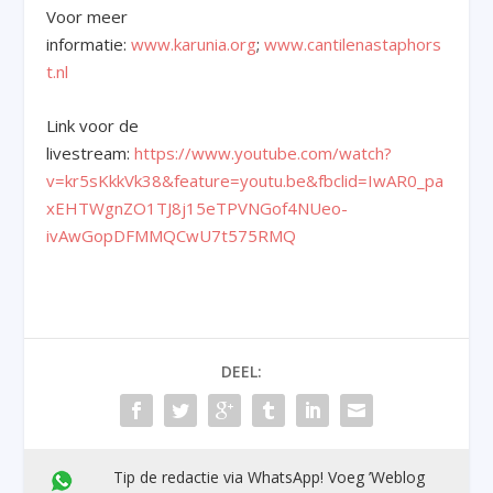
Voor meer
informatie:
www.karunia.org
;
www.cantilenastaphors
t.nl
Link voor de
livestream:
https://www.youtube.com/watch?
v=kr5sKkkVk38&feature=youtu.be&fbclid=IwAR0_pa
xEHTWgnZO1TJ8j15eTPVNGof4NUeo-
ivAwGopDFMMQCwU7t575RMQ
DEEL:
Tip de redactie via WhatsApp! Voeg ’Weblog