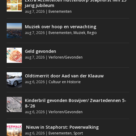
jarig jubileum
aug 7, 2026
|
Evenementen
Muziek over hoop en verwachting
aug 7, 2026
|
Evenementen
,
Muziek
,
Regio
Geld gevonden
aug 7, 2026
|
Verloren/Gevonden
Oldtimerrit door Aad van der Klaauw
aug 6, 2026
|
Cultuur en Historie
Kinderbril gevonden Bosvijver/ Zwartedennen 5-
8-’26
aug 6, 2026
|
Verloren/Gevonden
Nieuw in Staphorst: Powerwalking
aug 6, 2026
|
Evenementen
,
Sport