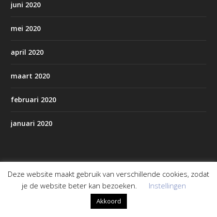
juni 2020
mei 2020
april 2020
maart 2020
februari 2020
januari 2020
Pagina’s
Deze website maakt gebruik van verschillende cookies, zodat
AED’s in Staphorst/Rouveen
je de website beter kan bezoeken.
Instellingen
Akkoord
Alles over Staphorst