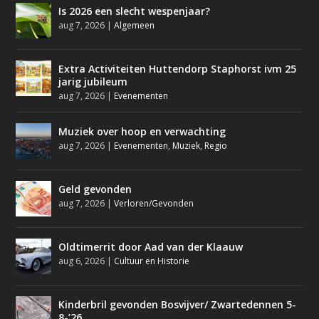
Is 2026 een slecht wespenjaar?
aug 7, 2026
|
Algemeen
Extra Activiteiten Huttendorp Staphorst ivm 25
jarig jubileum
aug 7, 2026
|
Evenementen
Muziek over hoop en verwachting
aug 7, 2026
|
Evenementen
,
Muziek
,
Regio
Geld gevonden
aug 7, 2026
|
Verloren/Gevonden
Oldtimerrit door Aad van der Klaauw
aug 6, 2026
|
Cultuur en Historie
Kinderbril gevonden Bosvijver/ Zwartedennen 5-
8-’26