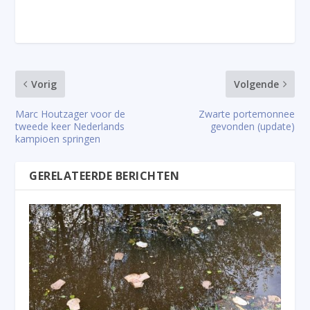
Vorig
Volgende
Marc Houtzager voor de
Zwarte portemonnee
tweede keer Nederlands
gevonden (update)
kampioen springen
GERELATEERDE BERICHTEN