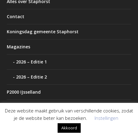
Alles over Staphorst
Contact
Koningsdag gemeente Staphorst
Magazines
2026 – Editie 1
2026 – Editie 2
P2000 IJsselland
Polls archief
Deze website maakt gebruik van verschillende cookies, zodat
je de website beter kan bezoeken.
Instellingen
Tip de redactie
Akkoord
Weer