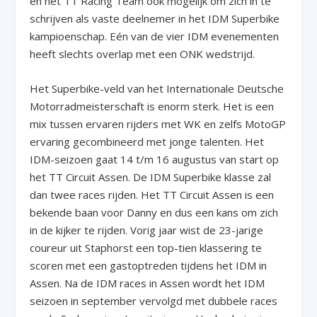
en het TT Racing Team ook mogelijk om zich in te
schrijven als vaste deelnemer in het IDM Superbike
kampioenschap. Eén van de vier IDM evenementen
heeft slechts overlap met een ONK wedstrijd.
Het Superbike-veld van het Internationale Deutsche
Motorradmeisterschaft is enorm sterk. Het is een
mix tussen ervaren rijders met WK en zelfs MotoGP
ervaring gecombineerd met jonge talenten. Het
IDM-seizoen gaat 14 t/m 16 augustus van start op
het TT Circuit Assen. De IDM Superbike klasse zal
dan twee races rijden. Het TT Circuit Assen is een
bekende baan voor Danny en dus een kans om zich
in de kijker te rijden. Vorig jaar wist de 23-jarige
coureur uit Staphorst een top-tien klassering te
scoren met een gastoptreden tijdens het IDM in
Assen. Na de IDM races in Assen wordt het IDM
seizoen in september vervolgd met dubbele races