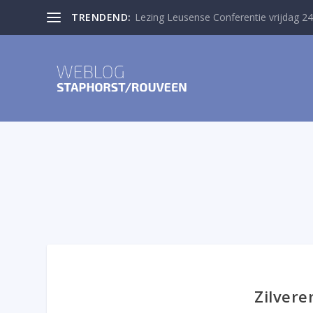
TRENDEND:
Lezing Leusense Conferentie vrijdag 24
Zilver