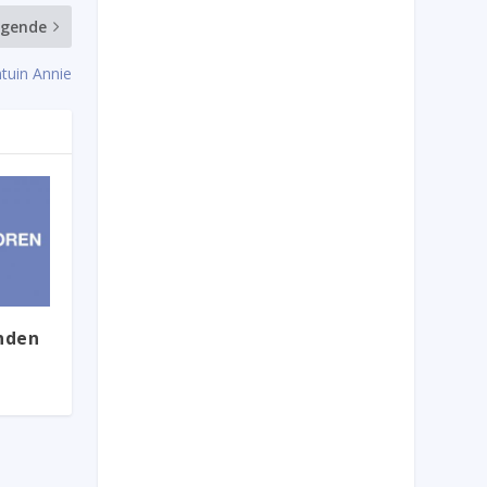
lgende
tuin Annie
nden