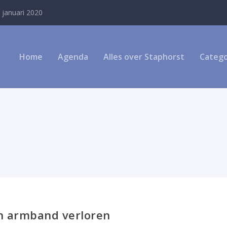
 januari 2020
Home
Agenda
Alles over Staphorst
Catego
en armband verloren