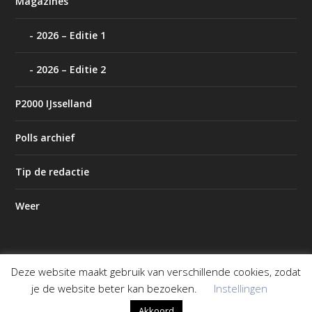
Magazines
2026 – Editie 1
2026 – Editie 2
P2000 IJsselland
Polls archief
Tip de redactie
Weer
Deze website maakt gebruik van verschillende cookies, zodat
Ontworpen door
| Mogelijk gemaakt door
Elegant Themes
je de website beter kan bezoeken.
Instellingen
WordPress
Akkoord