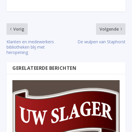
Vorig
Volgende
Klanten en medewerkers
De wulpen van Staphorst
bibliotheken blij met
heropening
GERELATEERDE BERICHTEN