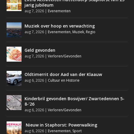
jarig jubileum
aug 7, 2026
|
Evenementen
Muziek over hoop en verwachting
aug 7, 2026
|
Evenementen
,
Muziek
,
Regio
Geld gevonden
aug 7, 2026
|
Verloren/Gevonden
Oldtimerrit door Aad van der Klaauw
aug 6, 2026
|
Cultuur en Historie
Kinderbril gevonden Bosvijver/ Zwartedennen 5-
8-’26
aug 6, 2026
|
Verloren/Gevonden
Nieuw in Staphorst: Powerwalking
aug 6, 2026
|
Evenementen
,
Sport