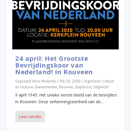
24 april: Het Grootste
Bevrijdingskoor van
Nederland! in Rouveen
Geplaatst door
Redactie
|
feb 25, 2020
|
Algemeen
,
Cultuur
en Historie
,
Evenementen
,
Rouveen
,
Staphorst
,
Uitgelicht
9 april 1945: Het unieke eerste beeld van de bevrijders
in Rouveen. Deze verkenningseenheid van de...
Lees verder