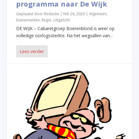
programma naar De Wijk
Geplaatst door
Redactie
|
feb 26, 2020
|
Algemeen
,
Evenementen
,
Regio
,
Uitgelicht
DE WIJK – Cabaretgroep Boerenblond is weer op
volledige oorlogssterkte. Na het wegvallen van...
Lees verder