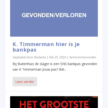
K. Timmerman hier is je
bankpas
Geplaatst door
Redactie
|
feb 25, 2020
|
Verloren/Gevonden
Bij Buitenhuis de slager is een SNS bankpas gevonden
van K Timmerman Jouw pas? Bel...
Lees verder