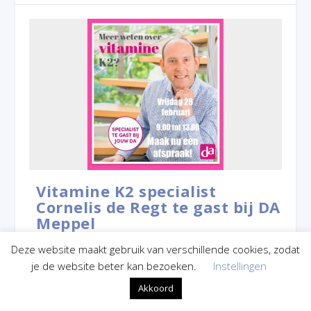
Vitamine K2 specialist
Cornelis de Regt te gast bij DA
Meppel
Geplaatst door
Redactie
|
feb 25, 2020
|
Algemeen
Deze website maakt gebruik van verschillende cookies, zodat
Op vrijdag 28 februari is vitamine K2 specialist Cornelis
je de website beter kan bezoeken.
Instellingen
de Regt te gast bij DA Drogisterij...
Akkoord