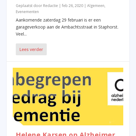
Geplaatst door
Redactie
|
feb 26, 2020
|
Algemeen
,
Evenementen
Aankomende zaterdag 29 februari is er een
garageverkoop aan de Ambachtsstraat in Staphorst.
Veel...
Lees verder
Helene Karsen op Alzheimer