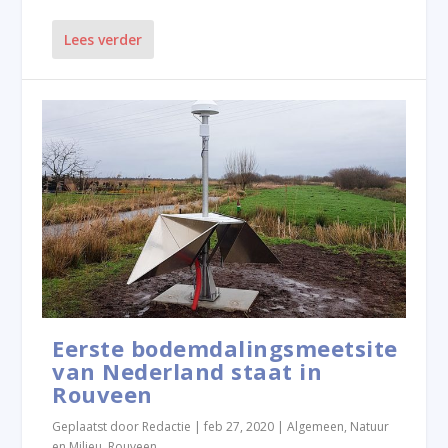
Lees verder
Eerste bodemdalingsmeetsite
van Nederland staat in
Rouveen
Geplaatst door
Redactie
|
feb 27, 2020
|
Algemeen
,
Natuur
en Milieu
,
Rouveen