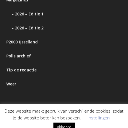
2026 – Editie 1
2026 – Editie 2
P2000 IJsselland
Polls archief
Tip de redactie
Weer
Deze website maakt gebruik van verschillende cookies, zodat
Ontworpen door
| Mogelijk gemaakt door
Elegant Themes
je de website beter kan bezoeken.
Instellingen
WordPress
Akkoord