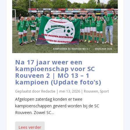
Na 17 jaar weer een
kampioenschap voor SC
Rouveen 2 | MO 13 – 1
kampioen (Update foto’s)
Geplaatst door
Redactie
|
mei 13, 2026
|
Rouveen
,
Sport
Afgelopen zaterdag konden er twee
kampioenschappen gevierd worden bij de SC
Rouveen. Zowel SC...
Lees verder