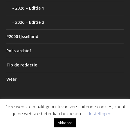
2026 – Editie 1
2026 – Editie 2
P2000 IJsselland
Polls archief
Tip de redactie
Weer
Deze website maakt gebruik van verschillende cookies, zodat
Ontworpen door
| Mogelijk gemaakt door
Elegant Themes
je de website beter kan bezoeken.
Instellingen
WordPress
Akkoord