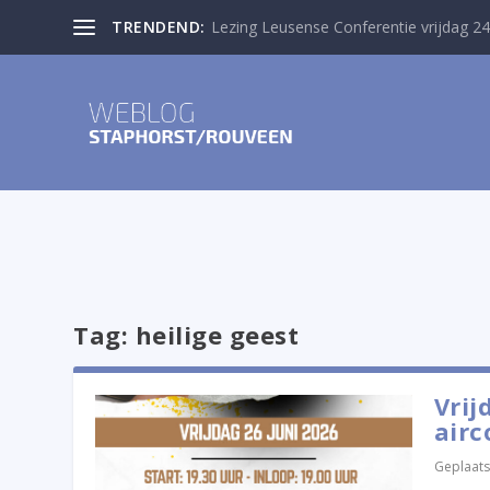
TRENDEND:
Lezing Leusense Conferentie vrijdag 24
Tag:
heilige geest
Vrij
airc
Geplaats