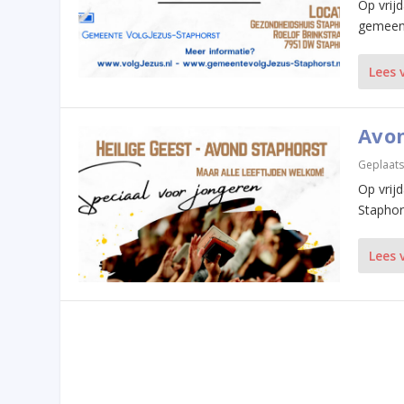
Op vrij
gemeent
Lees 
Avon
Geplaats
Op vrij
Staphors
Lees 