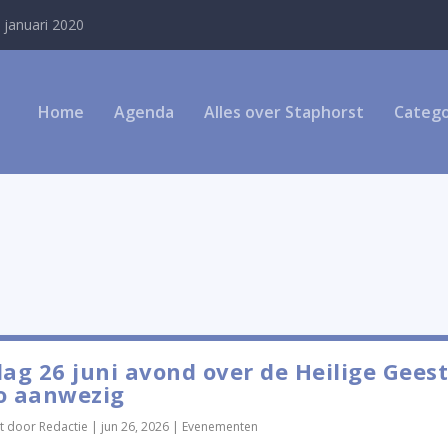
 januari 2020
Home
Agenda
Alles over Staphorst
Catego
dag 26 juni avond over de Heilige Geest
o aanwezig
t door
Redactie
|
jun 26, 2026
|
Evenementen