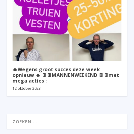
🔥Wegens groot succes deze week
opnieuw 🔥 👖👖MANNENWEEKEND 👖👖met
mega acties :
12 oktober 2023