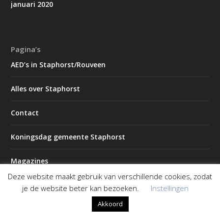
januari 2020
Pagina’s
AED’s in Staphorst/Rouveen
Alles over Staphorst
Contact
Koningsdag gemeente Staphorst
Magazines
Deze website maakt gebruik van verschillende cookies, zodat
2026 – Editie 1
je de website beter kan bezoeken.
Instellingen
Akkoord
2026 – Editie 2