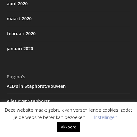
april 2020
maart 2020
februari 2020
januari 2020
Pagina’s
AED’s in Staphorst/Rouveen
Alles over Staphorst
Deze website maakt gebruik van verschillende cookies, zodat
Contact
je de website beter kan bezoeken.
Instellingen
Akkoord
Koningsdag gemeente Staphorst