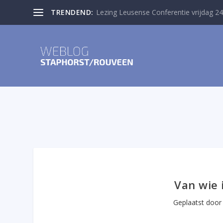
TRENDEND:
Lezing Leusense Conferentie vrijdag 24
Van wie 
Geplaatst doo