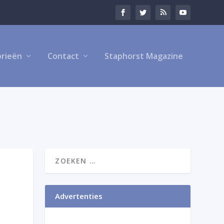
rieën
Contact
Staphorst Magazine
Advertenties