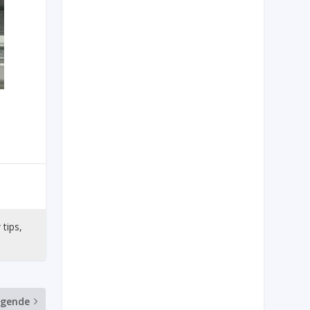
 tips,
lgende