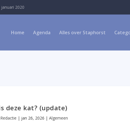
 januari 2020
Home
Agenda
Alles over Staphorst
Catego
is deze kat? (update)
r
Redactie
|
jan 26, 2026
|
Algemeen