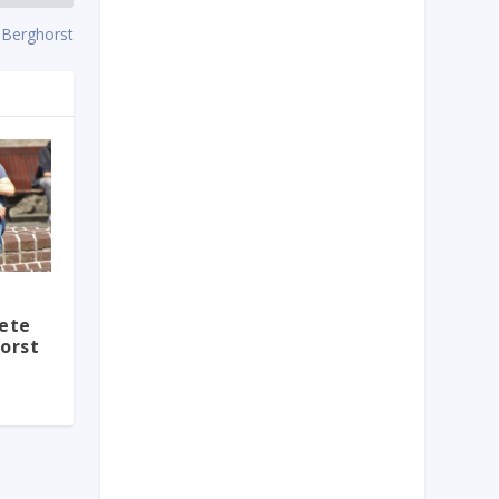
e Berghorst
ete
orst