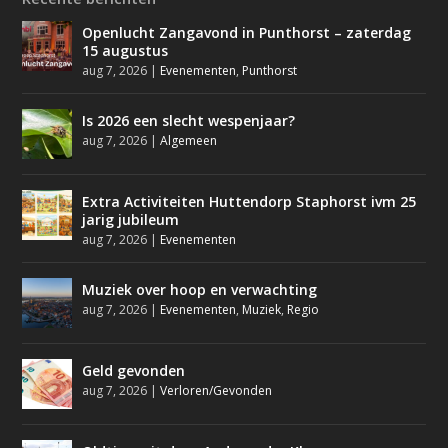
Openlucht Zangavond in Punthorst – zaterdag
15 augustus
aug 7, 2026
|
Evenementen
,
Punthorst
Is 2026 een slecht wespenjaar?
aug 7, 2026
|
Algemeen
Extra Activiteiten Huttendorp Staphorst ivm 25
jarig jubileum
aug 7, 2026
|
Evenementen
Muziek over hoop en verwachting
aug 7, 2026
|
Evenementen
,
Muziek
,
Regio
Geld gevonden
aug 7, 2026
|
Verloren/Gevonden