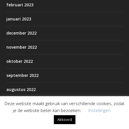
februari 2023
januari 2023
december 2022
november 2022
oktober 2022
september 2022
augustus 2022
Deze website maakt gebruik van verschillende cookies, zodat
juli 2022
je de website beter kan bezoeken.
Instellingen
juni 2022
Akkoord