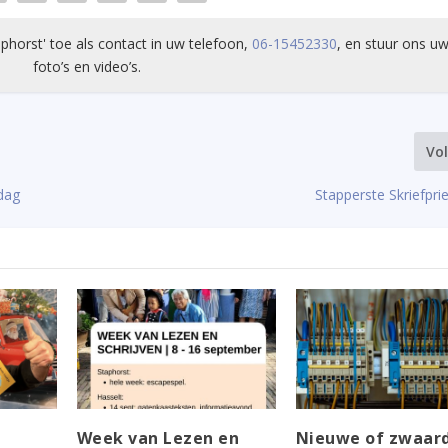
phorst' toe als contact in uw telefoon,
06-15452330
, en stuur ons uw
foto’s en video’s.
Vo
dag
Stapperste Skriefpri
e
Week van Lezen en
Nieuwe of zwaar