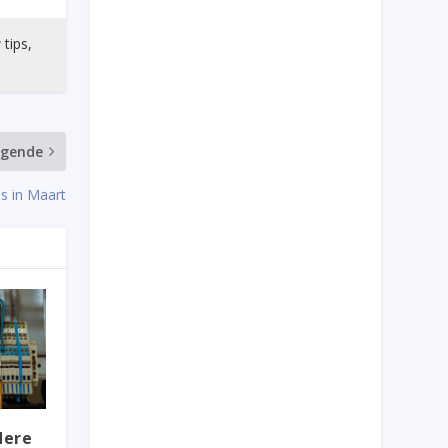
 tips,
lgende
es in Maart
dere