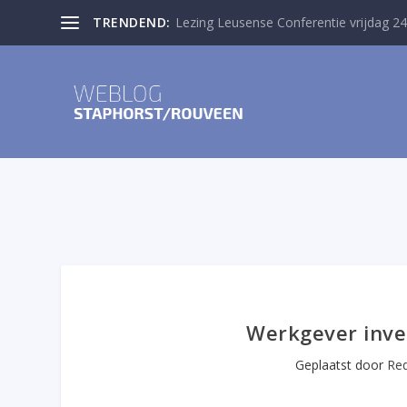
TRENDEND:
Lezing Leusense Conferentie vrijdag 24
Werkgever inves
Geplaatst door
Red