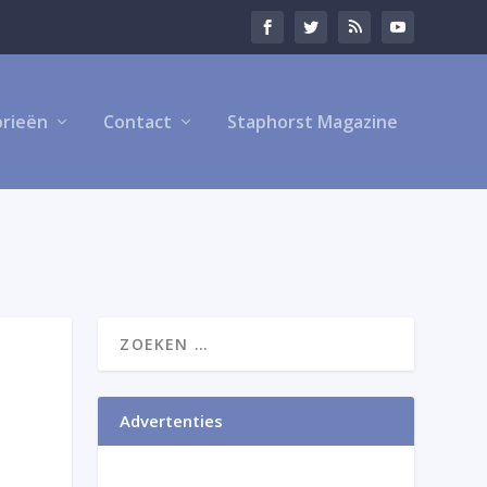
rieën
Contact
Staphorst Magazine
Advertenties