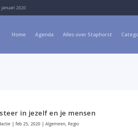
 januari 2020
Home
Agenda
Alles over Staphorst
Catego
teer in jezelf en je mensen
actie
|
feb 25, 2020
|
Algemeen
,
Regio