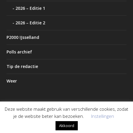
2026 – Editie 1
2026 – Editie 2
P2000 IJsselland
Polls archief
Tip de redactie
Weer
Deze website maakt gebruik van verschillende cookies, zodat
Ontworpen door
| Mogelijk gemaakt door
Elegant Themes
je de website beter kan bezoeken.
Instellingen
WordPress
Akkoord