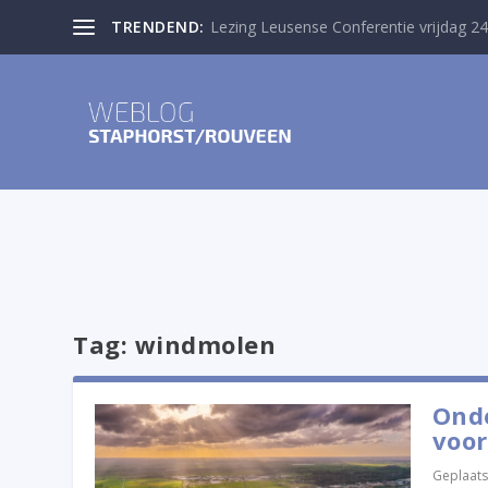
TRENDEND:
Lezing Leusense Conferentie vrijdag 24
Tag:
windmolen
Ond
voor
Geplaats