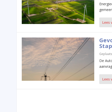
Energie
gemeent
Lees 
Gevo
Stap
Geplaats
De Auto
aanvrag
Lees 