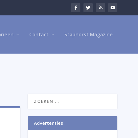
rieën
Contact
Staphorst Magazine
Advertenties