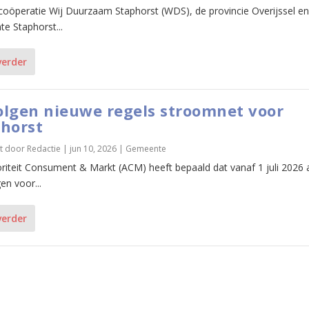
coöperatie Wij Duurzaam Staphorst (WDS), de provincie Overijssel en
e Staphorst...
verder
lgen nieuwe regels stroomnet voor
horst
t door
Redactie
|
jun 10, 2026
|
Gemeente
riteit Consument & Markt (ACM) heeft bepaald dat vanaf 1 juli 2026 a
en voor...
verder