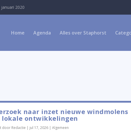
 januari 2020
Home
Agenda
Alles over Staphorst
Catego
erzoek naar inzet nieuwe windmolens
 lokale ontwikkelingen
t door
Redactie
|
jul 17, 2026
|
Algemeen