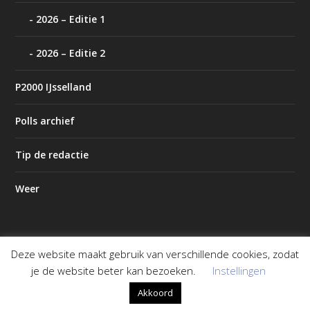
2026 – Editie 1
2026 – Editie 2
P2000 IJsselland
Polls archief
Tip de redactie
Weer
Deze website maakt gebruik van verschillende cookies, zodat
Ontworpen door
| Mogelijk gemaakt door
Elegant Themes
je de website beter kan bezoeken.
Instellingen
WordPress
Akkoord