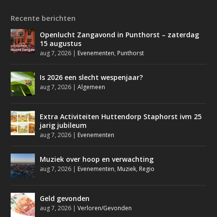
Recente berichten
Openlucht Zangavond in Punthorst – zaterdag
15 augustus
aug 7, 2026
|
Evenementen
,
Punthorst
Is 2026 een slecht wespenjaar?
aug 7, 2026
|
Algemeen
Extra Activiteiten Huttendorp Staphorst ivm 25
jarig jubileum
aug 7, 2026
|
Evenementen
Muziek over hoop en verwachting
aug 7, 2026
|
Evenementen
,
Muziek
,
Regio
Geld gevonden
aug 7, 2026
|
Verloren/Gevonden