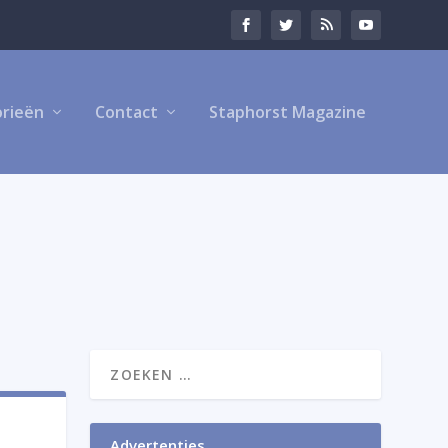
rieën
Contact
Staphorst Magazine
Advertenties