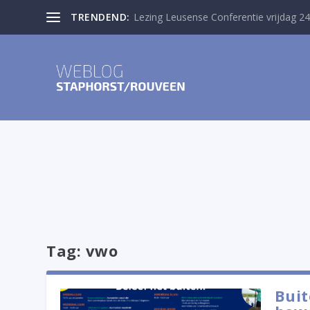
TRENDEND:
Lezing Leusense Conferentie vrijdag 24
Tag:
vwo
Buit