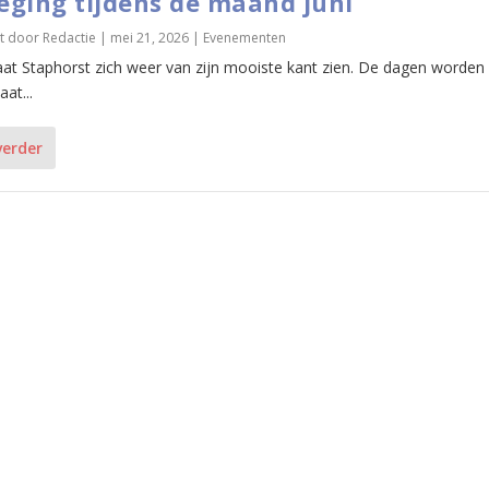
ging tijdens de maand juni
t door
Redactie
|
mei 21, 2026
|
Evenementen
 laat Staphorst zich weer van zijn mooiste kant zien. De dagen worden 
aat...
verder