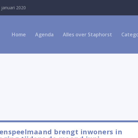
 januari 2020
Home
Agenda
Alles over Staphorst
Catego
enspeelmaand brengt inwoners in