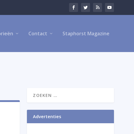
rieën
Contact
Staphorst Magazine
Advertenties