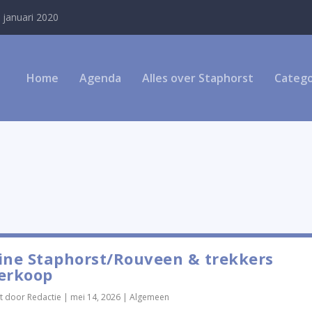
 januari 2020
Home
Agenda
Alles over Staphorst
Catego
ine Staphorst/Rouveen & trekkers
erkoop
t door
Redactie
|
mei 14, 2026
|
Algemeen