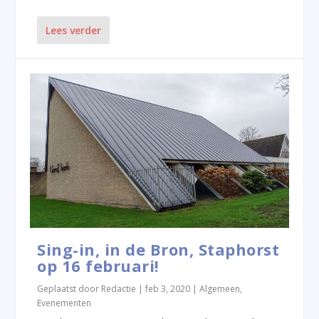
Lees verder
Sing-in, in de Bron, Staphorst
op 16 februari!
Geplaatst door
Redactie
|
feb 3, 2020
|
Algemeen
,
Evenementen