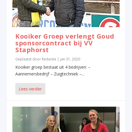
Kooiker Groep verlengt Goud
sponsorcontract bij VV
Staphorst
Geplaatst door
Redactie
|
jan 31, 2020
Kooiker groep bestaat uit 4 bedrijven: –
Aannemersbedrijf – Zuigtechniek –...
Lees verder