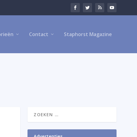
rieën
Contact
Staphorst Magazine
Advertenties