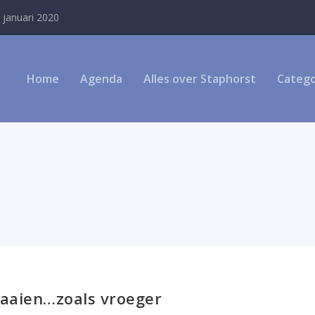
 januari 2020
Home
Agenda
Alles over Staphorst
Catego
aaien…zoals vroeger