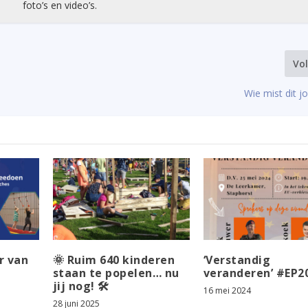
foto’s en video’s.
Vo
Wie mist dit j
r van
🌞 Ruim 640 kinderen
‘Verstandig
staan te popelen… nu
veranderen’ #EP2
jij nog! 🛠️
16 mei 2024
28 juni 2025