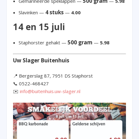
500 gram
Gemarineerde speklappen —
—
5.98
4 stuks
Slavinken —
—
4.00
14 en 15 juli
500 gram
Staphorster gehakt —
—
5.98
Uw Slager Buitenhuis
📍 Bergerslag 87, 7951 DS Staphorst
📞 0522-468427
✉️
info@buitenhuis.uw-slager.nl