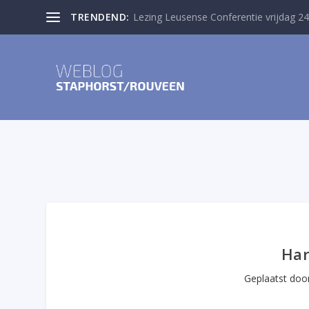
TRENDEND:
Lezing Leusense Conferentie vrijdag 24
Har
Geplaatst do