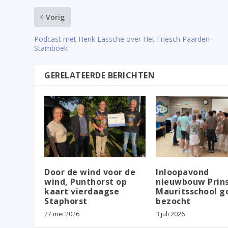
Vorig
Podcast met Henk Lassche over Het Friesch Paarden-
Stamboek
GERELATEERDE BERICHTEN
Door de wind voor de
Inloopavond
wind, Punthorst op
nieuwbouw Prin
kaart vierdaagse
Mauritsschool g
Staphorst
bezocht
27 mei 2026
3 juli 2026