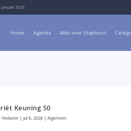
 januari 2020
Home
Agenda
Alles over Staphorst
Catego
riët Keuning 50
or
Redactie
|
jul 6, 2026
|
Algemeen