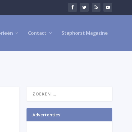
rieën
Contact
Staphorst Magazine
Advertenties