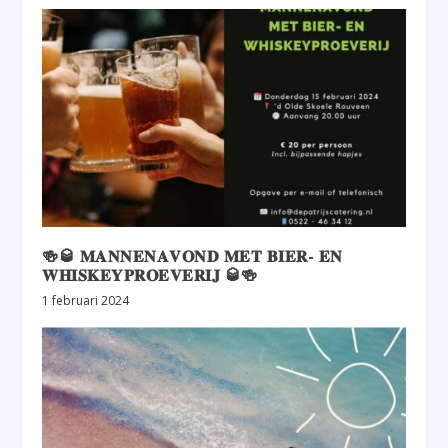
🍻🥃 𝐌𝐀𝐍𝐍𝐄𝐍𝐀𝐕𝐎𝐍𝐃 𝐌𝐄𝐓 𝐁𝐈𝐄𝐑- 𝐄𝐍
𝐖𝐇𝐈𝐒𝐊𝐄𝐘𝐏𝐑𝐎𝐄𝐕𝐄𝐑𝐈𝐉 🥃🍻
1 februari 2024