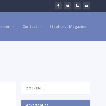
rieën
Contact
Staphorst Magazine
Advertenties