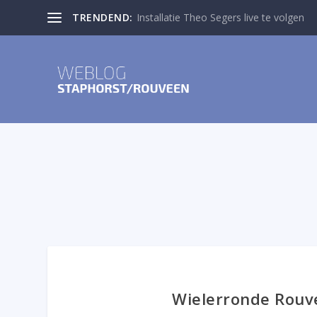
TRENDEND:
Installatie Theo Segers live te volgen
Wielerronde Rouv