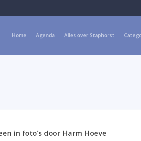
Home
Agenda
Alles over Staphorst
Catego
een in foto’s door Harm Hoeve