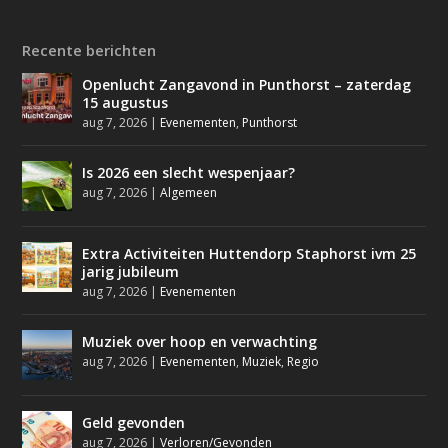
Recente berichten
Openlucht Zangavond in Punthorst – zaterdag
15 augustus
aug 7, 2026
|
Evenementen
,
Punthorst
Is 2026 een slecht wespenjaar?
aug 7, 2026
|
Algemeen
Extra Activiteiten Huttendorp Staphorst ivm 25
jarig jubileum
aug 7, 2026
|
Evenementen
Muziek over hoop en verwachting
aug 7, 2026
|
Evenementen
,
Muziek
,
Regio
Geld gevonden
aug 7, 2026
|
Verloren/Gevonden