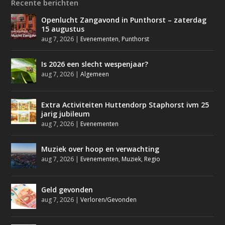
Recente berichten
Openlucht Zangavond in Punthorst – zaterdag
15 augustus
aug 7, 2026
|
Evenementen
,
Punthorst
Is 2026 een slecht wespenjaar?
aug 7, 2026
|
Algemeen
Extra Activiteiten Huttendorp Staphorst ivm 25
jarig jubileum
aug 7, 2026
|
Evenementen
Muziek over hoop en verwachting
aug 7, 2026
|
Evenementen
,
Muziek
,
Regio
Geld gevonden
aug 7, 2026
|
Verloren/Gevonden